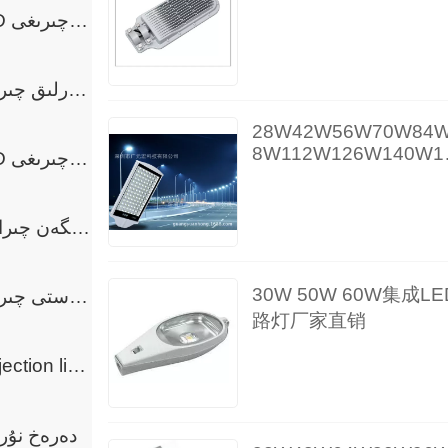
0W大功率LED路灯头
LED تونېل چىرىغى
русский
衣板220V
français
بىناكارلىق چىرىغى
28W42W56W70W84
Italia
8W112W126W140W1
LED تام چىرىغى
4W168W182W196W
Deutsch
板LED路灯头
كۆمۈلگەن چىراغلار
30W 50W 60W集成LE
سۇ ئاستى چىرىغى
路灯厂家直销
Projection light
دەرەخ نۇر