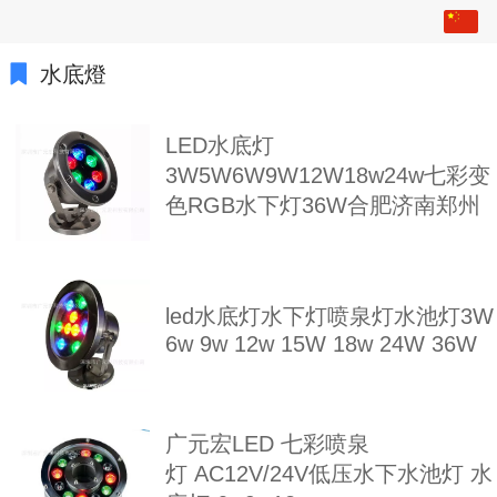
繁体
中文
水底燈
English
LED水底灯
日本語
3W5W6W9W12W18w24w七彩变
色RGB水下灯36W合肥济南郑州
한국어
Español
led水底灯水下灯喷泉灯水池灯3W
ພາສາລາວ
6w 9w 12w 15W 18w 24W 36W
ภาษาไทย
русский
广元宏LED 七彩喷泉
français
灯 AC12V/24V低压水下水池灯 水