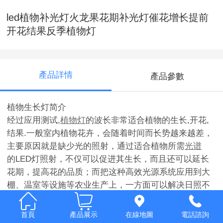
led植物补光灯火龙果花期补光灯催花增长提前
开花结果反季植物灯
產品詳情
產品參數
植物生长灯简介
经过应用测试,
植物灯
的波长非常适合植物的生长,开花,
结果.一般室内植物花卉，会随着时间而长势越来越差，
主要原因就是缺少光的照射，通过适合植物所需
光谱
的LED灯照射，不仅可以促进其生长，而且还可以延长
花期，提高花的品质；而把这种高效光源系统应用到大
棚、温室等设施等农业生产上，一方面可以解决日照不
足导致番茄、黄瓜等大棚蔬菜口感下降的弊端，另一方
面还可以使冬季大棚茄果类蔬菜提前到春节前后上市，
首頁
產品展示
在線地圖
電話諮詢